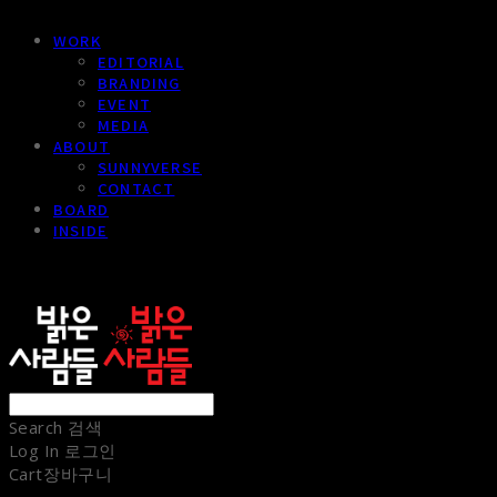
WORK
EDITORIAL
BRANDING
EVENT
MEDIA
ABOUT
SUNNYVERSE
CONTACT
BOARD
INSIDE
sunnypeople
Search
검색
Log In
로그인
Cart
장바구니