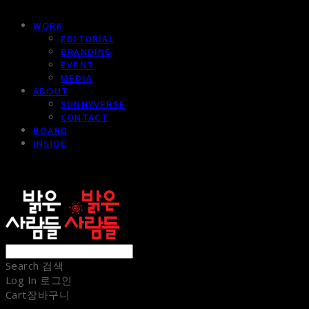
WORK
EDITORIAL
BRANDING
EVENT
MEDIA
ABOUT
SUNNYVERSE
CONTACT
BOARD
INSIDE
sunnypeople
Search
검색
Log In
로그인
Cart
장바구니