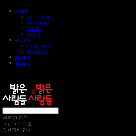
WORK
EDITORIAL
BRANDING
EVENT
MEDIA
ABOUT
SUNNYVERSE
CONTACT
BOARD
INSIDE
sunnypeople
Search
검색
Log In
로그인
Cart
장바구니