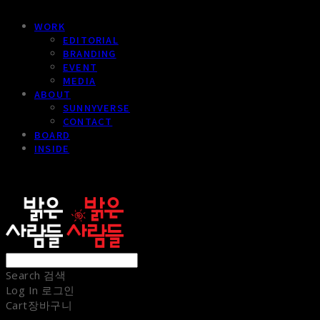
WORK
EDITORIAL
BRANDING
EVENT
MEDIA
ABOUT
SUNNYVERSE
CONTACT
BOARD
INSIDE
sunnypeople
Search
검색
Log In
로그인
Cart
장바구니