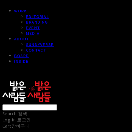
WORK
EDITORIAL
BRANDING
EVENT
MEDIA
ABOUT
SUNNYVERSE
CONTACT
BOARD
INSIDE
sunnypeople
Search
검색
Log In
로그인
Cart
장바구니