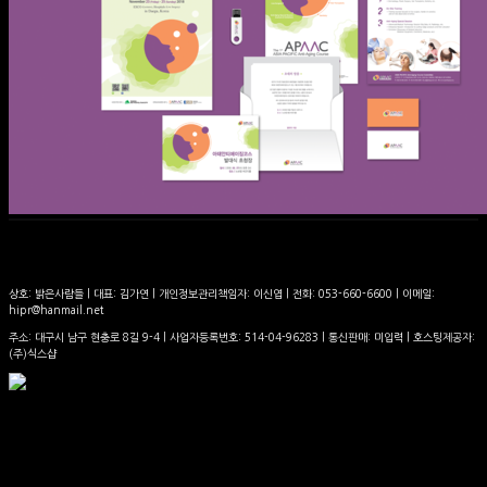
상호: 밝은사람들 | 대표: 김가연 | 개인정보관리책임자: 이신엽 | 전화: 053-660-6600 | 이메일:
hipr@hanmail.net
주소: 대구시 남구 현충로 8길 9-4 | 사업자등록번호:
514-04-96283
| 통신판매:
미입력
| 호스팅제공자:
(주)식스샵