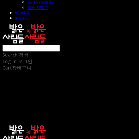
SUNNYVERSE
CONTACT
BOARD
INSIDE
Search
검색
Log In
로그인
Cart
장바구니