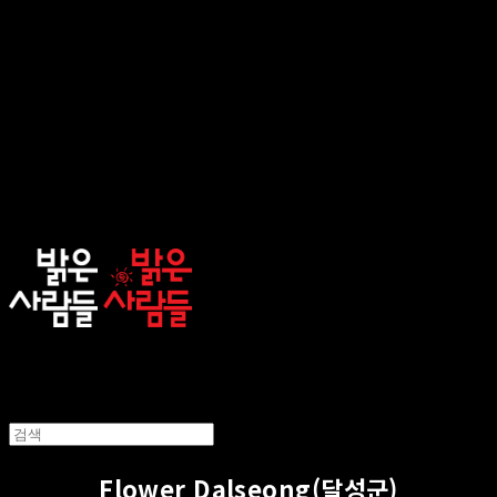
sunnypeople
Flower Dalseong(달성군)