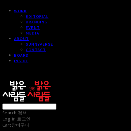
WORK
EDITORIAL
BRANDING
EVENT
MEDIA
ABOUT
SUNNYVERSE
CONTACT
BOARD
INSIDE
sunnypeople
Search
검색
Log In
로그인
Cart
장바구니