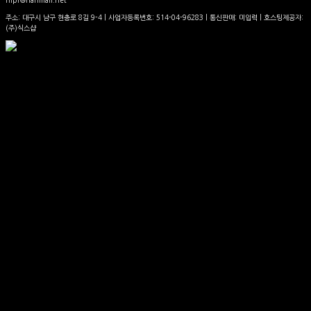
주소: 대구시 남구 현충로 8길 9-4 | 사업자등록번호:
514-04-96283
| 통신판매:
미입력
| 호스팅제공자:
(주)식스샵