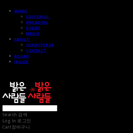
WORK
EDITORIAL
BRANDING
EVENT
MEDIA
ABOUT
SUNNYVERSE
CONTACT
BOARD
INSIDE
sunnypeople
Search
검색
Log In
로그인
Cart
장바구니