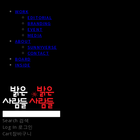
WORK
EDITORIAL
BRANDING
EVENT
MEDIA
ABOUT
SUNNYVERSE
CONTACT
BOARD
INSIDE
sunnypeople
Search
검색
Log In
로그인
Cart
장바구니