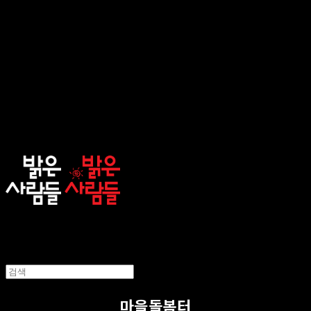
sunnypeople
마을돌봄터