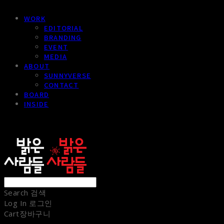
WORK
EDITORIAL
BRANDING
EVENT
MEDIA
ABOUT
SUNNYVERSE
CONTACT
BOARD
INSIDE
sunnypeople
Search
검색
Log In
로그인
Cart
장바구니