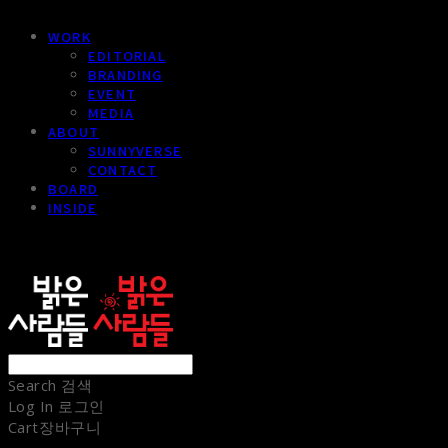
WORK
EDITORIAL
BRANDING
EVENT
MEDIA
ABOUT
SUNNYVERSE
CONTACT
BOARD
INSIDE
sunnypeople
Search
검색
Log In
로그인
Cart
장바구니