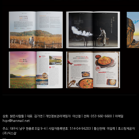
상호: 밝은사람들 | 대표: 김가연 | 개인정보관리책임자: 이신엽 | 전화: 053-660-6600 | 이메일:
hipr@hanmail.net
주소: 대구시 남구 현충로 8길 9-4 | 사업자등록번호:
514-04-96283
| 통신판매:
미입력
| 호스팅제공자:
(주)식스샵