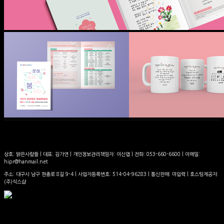
상호: 밝은사람들 | 대표: 김가연 | 개인정보관리책임자: 이신엽 | 전화: 053-660-6600 | 이메일:
hipr@hanmail.net
주소: 대구시 남구 현충로 8길 9-4 | 사업자등록번호:
514-04-96283
| 통신판매:
미입력
| 호스팅제공자:
(주)식스샵