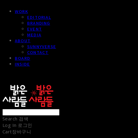
WORK
EDITORIAL
BRANDING
EVENT
MEDIA
ABOUT
SUNNYVERSE
CONTACT
BOARD
INSIDE
sunnypeople
Search
검색
Log In
로그인
Cart
장바구니