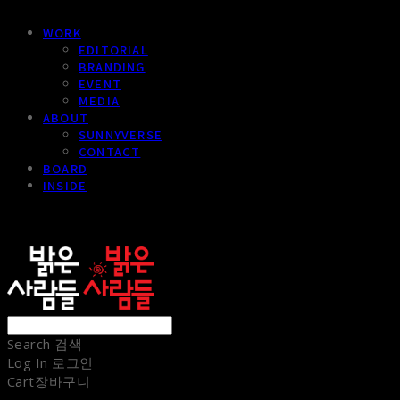
WORK
EDITORIAL
BRANDING
EVENT
MEDIA
ABOUT
SUNNYVERSE
CONTACT
BOARD
INSIDE
sunnypeople
Search
검색
Log In
로그인
Cart
장바구니