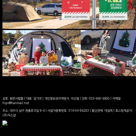
상호: 밝은사람들 | 대표: 김가연 | 개인정보관리책임자: 이신엽 | 전화: 053-660-6600 | 이메일:
hipr@hanmail.net
주소: 대구시 남구 현충로 8길 9-4 | 사업자등록번호:
514-04-96283
| 통신판매:
미입력
| 호스팅제공자:
(주)식스샵