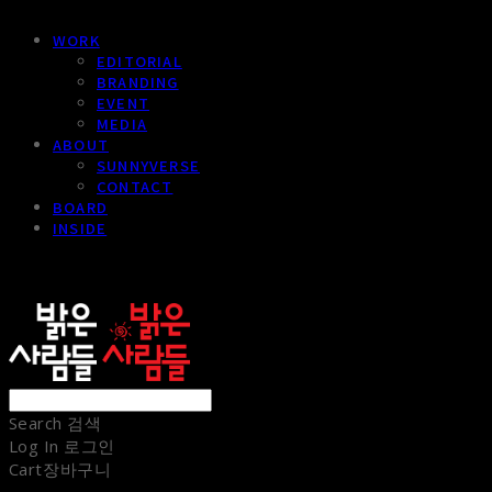
WORK
EDITORIAL
BRANDING
EVENT
MEDIA
ABOUT
SUNNYVERSE
CONTACT
BOARD
INSIDE
sunnypeople
Search
검색
Log In
로그인
Cart
장바구니