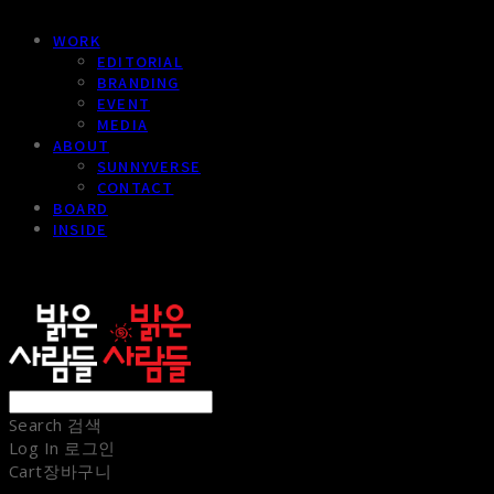
WORK
EDITORIAL
BRANDING
EVENT
MEDIA
ABOUT
SUNNYVERSE
CONTACT
BOARD
INSIDE
sunnypeople
Search
검색
Log In
로그인
Cart
장바구니