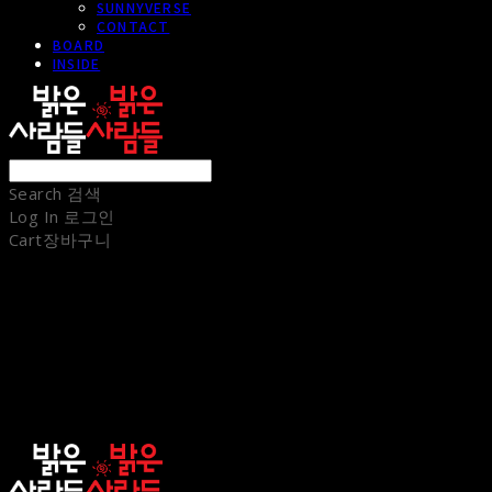
SUNNYVERSE
CONTACT
BOARD
INSIDE
Search
검색
Log In
로그인
Cart
장바구니