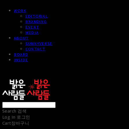
WORK
EDITORIAL
BRANDING
EVENT
MEDIA
ABOUT
SUNNYVERSE
CONTACT
BOARD
INSIDE
sunnypeople
Search
검색
Log In
로그인
Cart
장바구니