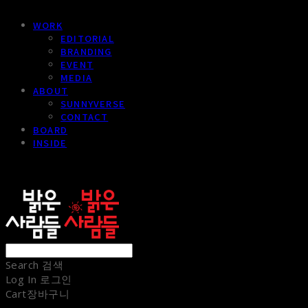
WORK
EDITORIAL
BRANDING
EVENT
MEDIA
ABOUT
SUNNYVERSE
CONTACT
BOARD
INSIDE
sunnypeople
Search
검색
Log In
로그인
Cart
장바구니