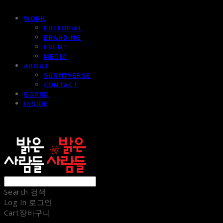
WORK
EDITORIAL
BRANDING
EVENT
MEDIA
ABOUT
SUNNYVERSE
CONTACT
BOARD
INSIDE
sunnypeople
Search
검색
Log In
로그인
Cart
장바구니