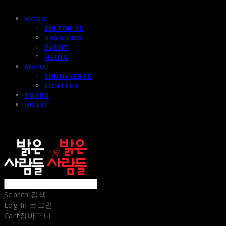
WORK
EDITORIAL
BRANDING
EVENT
MEDIA
ABOUT
SUNNYVERSE
CONTACT
BOARD
INSIDE
sunnypeople
Search
검색
Log In
로그인
Cart
장바구니