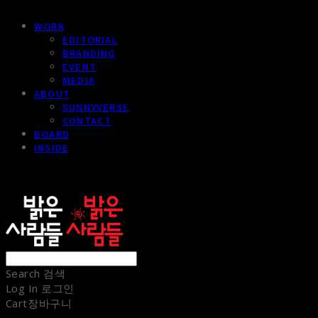
WORK
EDITORIAL
BRANDING
EVENT
MEDIA
ABOUT
SUNNYVERSE
CONTACT
BOARD
INSIDE
sunnypeople
Search
검색
Log In
로그인
Cart
장바구니