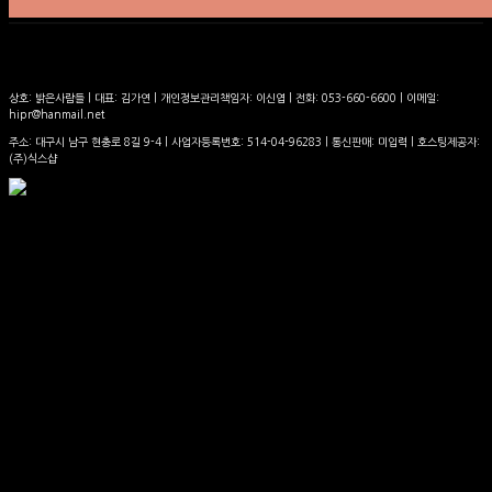
상호: 밝은사람들 | 대표: 김가연 | 개인정보관리책임자: 이신엽 | 전화: 053-660-6600 | 이메일:
hipr@hanmail.net
주소: 대구시 남구 현충로 8길 9-4 | 사업자등록번호:
514-04-96283
| 통신판매:
미입력
| 호스팅제공자:
(주)식스샵