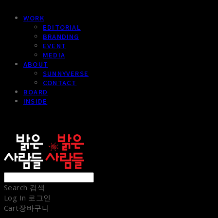
WORK
EDITORIAL
BRANDING
EVENT
MEDIA
ABOUT
SUNNYVERSE
CONTACT
BOARD
INSIDE
sunnypeople
Search
검색
Log In
로그인
Cart
장바구니