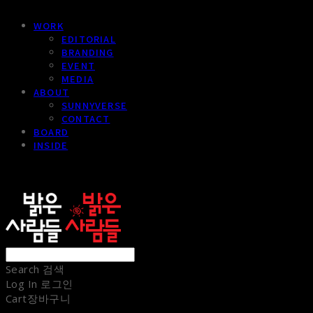
WORK
EDITORIAL
BRANDING
EVENT
MEDIA
ABOUT
SUNNYVERSE
CONTACT
BOARD
INSIDE
sunnypeople
Search
검색
Log In
로그인
Cart
장바구니