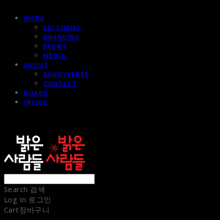
WORK
EDITORIAL
BRANDING
EVENT
MEDIA
ABOUT
SUNNYVERSE
CONTACT
BOARD
INSIDE
sunnypeople
Search
검색
Log In
로그인
Cart
장바구니