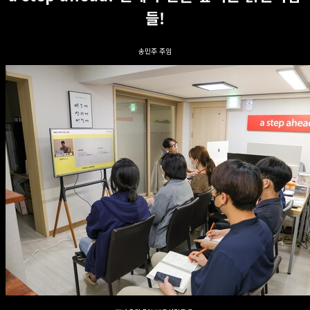
들!
송민주 주임