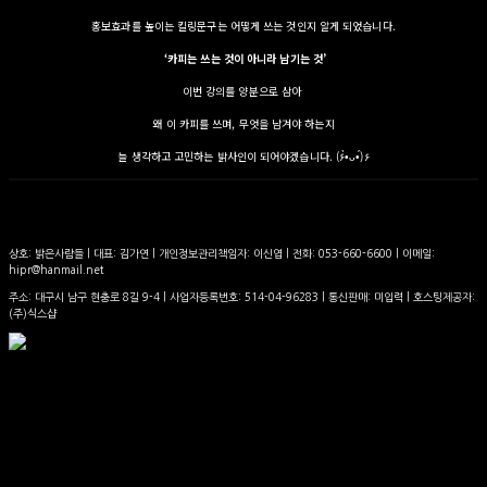
홍보효과를 높이는 킬링문구는 어떻게 쓰는 것인지 알게 되었습니다.
‘카피는 쓰는 것이 아니라 남기는 것’
이번 강의를 양분으로 삼아
왜 이 카피를 쓰며, 무엇을 남겨야 하는지
늘 생각하고 고민하는 밝사인이 되어야겠습니다. (۶•̀ᴗ•́)۶
상호: 밝은사람들 | 대표: 김가연 | 개인정보관리책임자: 이신엽 | 전화: 053-660-6600 | 이메일:
hipr@hanmail.net
주소: 대구시 남구 현충로 8길 9-4 | 사업자등록번호:
514-04-96283
| 통신판매:
미입력
| 호스팅제공자:
(주)식스샵