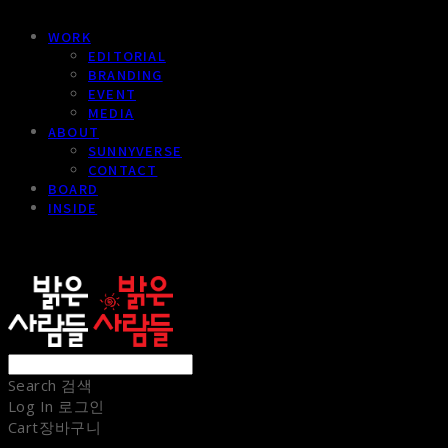
WORK
EDITORIAL
BRANDING
EVENT
MEDIA
ABOUT
SUNNYVERSE
CONTACT
BOARD
INSIDE
sunnypeople
Search
검색
Log In
로그인
Cart
장바구니