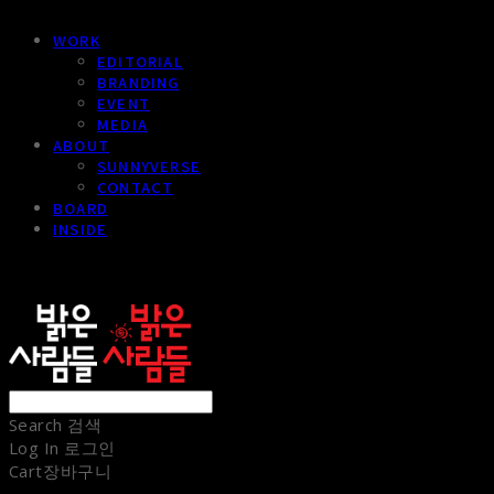
WORK
EDITORIAL
BRANDING
EVENT
MEDIA
ABOUT
SUNNYVERSE
CONTACT
BOARD
INSIDE
sunnypeople
Search
검색
Log In
로그인
Cart
장바구니