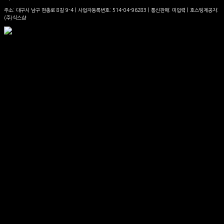
주소: 대구시 남구 현충로 8길 9-4 | 사업자등록번호:
514-04-96283
| 통신판매:
미입력
| 호스팅제공자:
(주)식스샵