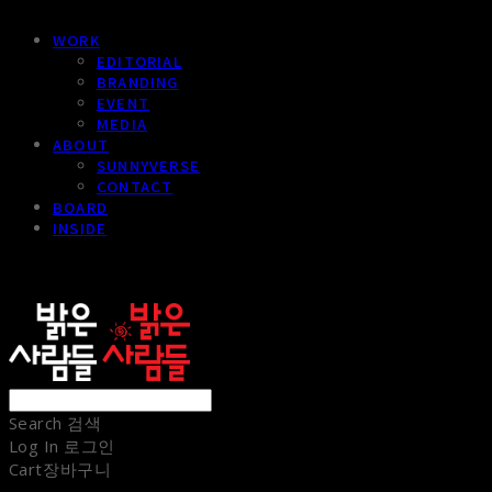
WORK
EDITORIAL
BRANDING
EVENT
MEDIA
ABOUT
SUNNYVERSE
CONTACT
BOARD
INSIDE
sunnypeople
Search
검색
Log In
로그인
Cart
장바구니