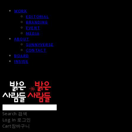
WORK
EDITORIAL
BRANDING
EVENT
MEDIA
ABOUT
SUNNYVERSE
CONTACT
BOARD
INSIDE
sunnypeople
Search
검색
Log In
로그인
Cart
장바구니