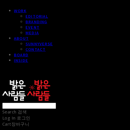
WORK
EDITORIAL
BRANDING
EVENT
MEDIA
ABOUT
SUNNYVERSE
CONTACT
BOARD
INSIDE
sunnypeople
Search
검색
Log In
로그인
Cart
장바구니