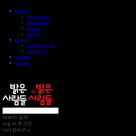
WORK
EDITORIAL
BRANDING
EVENT
MEDIA
ABOUT
SUNNYVERSE
CONTACT
BOARD
INSIDE
sunnypeople
Search
검색
Log In
로그인
Cart
장바구니