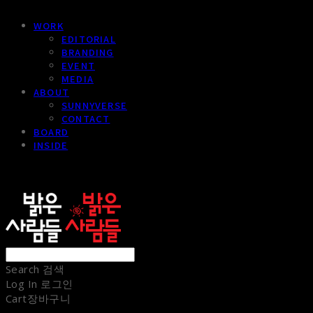
WORK
EDITORIAL
BRANDING
EVENT
MEDIA
ABOUT
SUNNYVERSE
CONTACT
BOARD
INSIDE
sunnypeople
Search
검색
Log In
로그인
Cart
장바구니