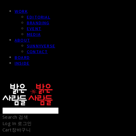
WORK
EDITORIAL
BRANDING
EVENT
MEDIA
ABOUT
SUNNYVERSE
CONTACT
BOARD
INSIDE
sunnypeople
Search
검색
Log In
로그인
Cart
장바구니