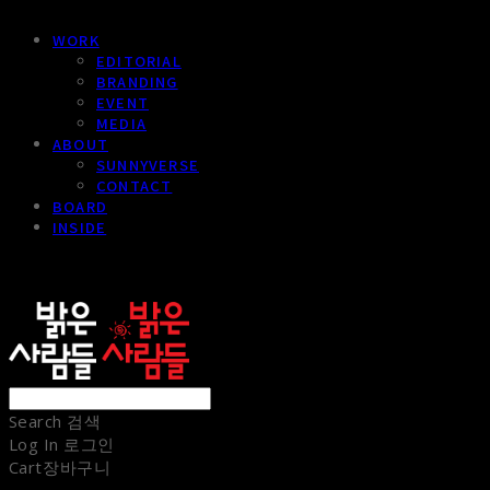
WORK
EDITORIAL
BRANDING
EVENT
MEDIA
ABOUT
SUNNYVERSE
CONTACT
BOARD
INSIDE
sunnypeople
Search
검색
Log In
로그인
Cart
장바구니