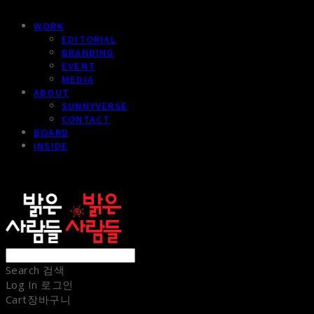
WORK
EDITORIAL
BRANDING
EVENT
MEDIA
ABOUT
SUNNYVERSE
CONTACT
BOARD
INSIDE
sunnypeople
Search
검색
Log In
로그인
Cart
장바구니