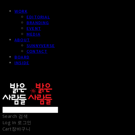
WORK
EDITORIAL
BRANDING
EVENT
MEDIA
ABOUT
SUNNYVERSE
CONTACT
BOARD
INSIDE
sunnypeople
Search
검색
Log In
로그인
Cart
장바구니