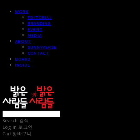
WORK
EDITORIAL
BRANDING
EVENT
MEDIA
ABOUT
SUNNYVERSE
CONTACT
BOARD
INSIDE
sunnypeople
Search
검색
Log In
로그인
Cart
장바구니