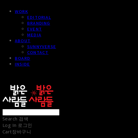
WORK
EDITORIAL
BRANDING
EVENT
MEDIA
ABOUT
SUNNYVERSE
CONTACT
BOARD
INSIDE
sunnypeople
Search
검색
Log In
로그인
Cart
장바구니