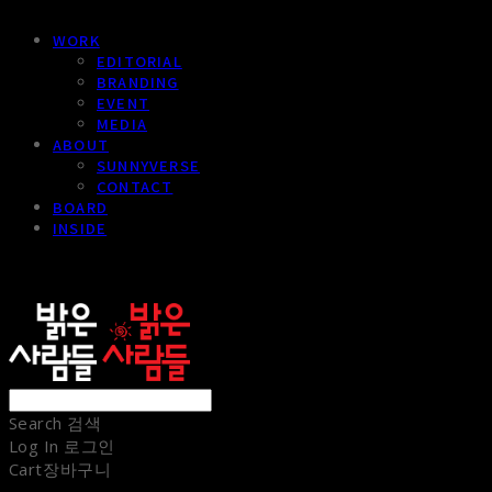
WORK
EDITORIAL
BRANDING
EVENT
MEDIA
ABOUT
SUNNYVERSE
CONTACT
BOARD
INSIDE
sunnypeople
Search
검색
Log In
로그인
Cart
장바구니