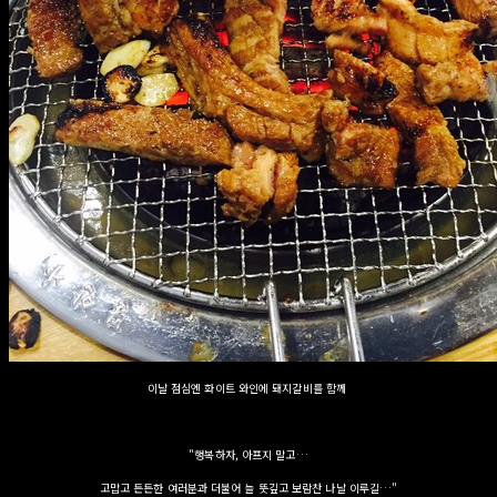
이날 점심엔 화이트 와인에 돼지갈비를 함께
"행복하자, 아프지 말고…
고맙고 든든한 여러분과 더불어 늘 뜻깊고 보람찬 나날 이루길…"