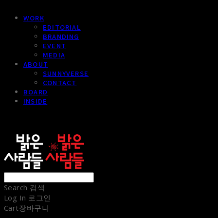
WORK
EDITORIAL
BRANDING
EVENT
MEDIA
ABOUT
SUNNYVERSE
CONTACT
BOARD
INSIDE
sunnypeople
Search
검색
Log In
로그인
Cart
장바구니