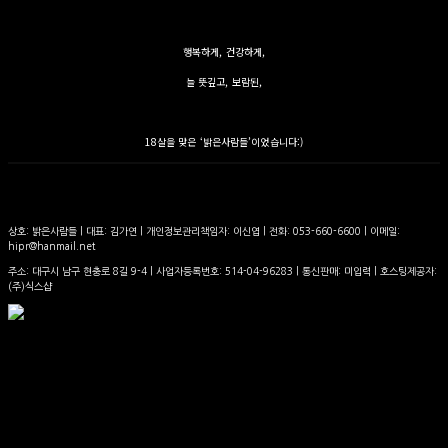
행복하게, 건강하게,
늘 뜻깊고, 보람된,
18살을 맞은 ‘밝은사람들’이었습니다:) ​
상호: 밝은사람들 | 대표: 김가연 | 개인정보관리책임자: 이신엽 | 전화: 053-660-6600 | 이메일:
hipr@hanmail.net
주소: 대구시 남구 현충로 8길 9-4 | 사업자등록번호:
514-04-96283
| 통신판매:
미입력
| 호스팅제공자:
(주)식스샵