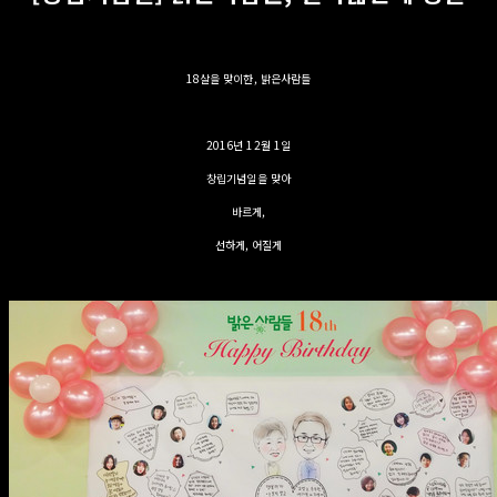
18살을 맞이한, 밝은사람들
2016년 12월 1일
창립기념일을 맞아
바르게, ​
선하게, 어질게