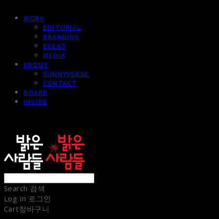
WORK
EDITORIAL
BRANDING
EVENT
MEDIA
ABOUT
SUNNYVERSE
CONTACT
BOARD
INSIDE
sunnypeople
Search
검색
Log In
로그인
Cart
장바구니