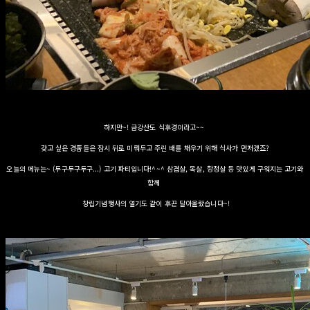
하지만~! 금강산도 식후경이라고~~
갖고 싶은 경품들은 잠시 뒤로 미뤄두고 주린 배를 채우기 위해 식사가 먼저겠죠?
오늘의 메뉴는~ (두구두구두구...) 고기 파티입니다!^~^ 삼겹살, 목살, 항정살 등 맛있게 구워지는 고기와
함께
창립기념행사의 열기도 같이 후끈 달아올랐습니다~!