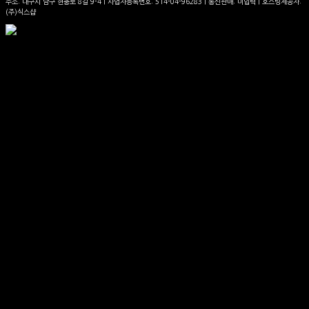
주소: 대구시 남구 현충로 8길 9-4 | 사업자등록번호:
514-04-96283
| 통신판매:
미입력
| 호스팅제공자:
(주)식스샵