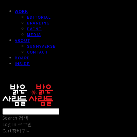
WORK
EDITORIAL
BRANDING
EVENT
MEDIA
ABOUT
SUNNYVERSE
CONTACT
BOARD
INSIDE
sunnypeople
Search
검색
Log In
로그인
Cart
장바구니